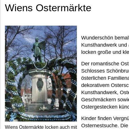
Wiens Ostermärkte
Wunderschön bemalte
Kunsthandwerk und
locken große und kl
Der romantische Ost
Schlosses Schönbrunn
österlichen Familiena
dekorativem Ostersc
Kunsthandwerk, Oste
Geschmäckern sowie
Ostergestecken künd
Kinder finden Verg
Osternestsuche. Die
Wiens Ostermärkte locken auch mit