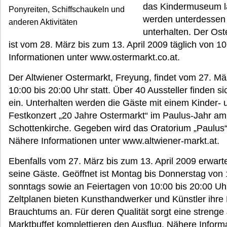
das Kindermuseum la
Ponyreiten, Schiffschaukeln und
werden unterdessen 
anderen Aktivitäten
unterhalten. Der Os
ist vom 28. März bis zum 13. April 2009 täglich von 1
Informationen unter www.ostermarkt.co.at.
Der Altwiener Ostermarkt, Freyung, findet vom 27. Mär
10:00 bis 20:00 Uhr statt. Über 40 Aussteller finden 
ein. Unterhalten werden die Gäste mit einem Kinder- 
Festkonzert „20 Jahre Ostermarkt“ im Paulus-Jahr am 
Schottenkirche. Gegeben wird das Oratorium „Paulus“
Nähere Informationen unter www.altwiener-markt.at.
Ebenfalls vom 27. März bis zum 13. April 2009 erwar
seine Gäste. Geöffnet ist Montag bis Donnerstag von 1
sonntags sowie an Feiertagen von 10:00 bis 20:00 Uhr.
Zeltplanen bieten Kunsthandwerker und Künstler ihre 
Brauchtums an. Für deren Qualität sorgt eine strenge
Marktbuffet komplettieren den Ausflug. Nähere Inform