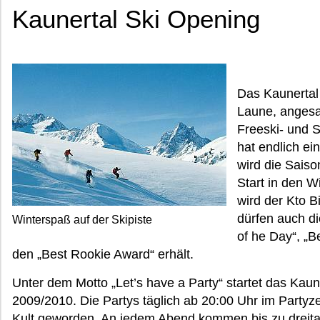
Kaunertal Ski Opening
Das Kaunertal 
Laune, angesag
Freeski- und 
hat endlich ei
wird die Saiso
Start in den Wi
wird der Kto 
dürfen auch d
Winterspaß auf der Skipiste
of he Day“, „Be
den „Best Rookie Award“ erhält.
Unter dem Motto „Let’s have a Party“ startet das Kaun
2009/2010. Die Partys täglich ab 20:00 Uhr im Partyzel
Kult geworden. An jedem Abend kommen bis zu dreit