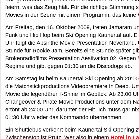
feiern, was das Zeug hält. Für die richtige Stimmung
Movies in der Szene mit einem Programm, das keine 
Am Freitag, den 16. Oktober 2009, treten Jamaram u
Funk und Hip Hop beim Ski Opening Kaunertal auf. Ei
Uhr folgt die Absinthe Movie Presentation Neverland.
Stunde für Rookie Jam. Bereits eine Stunde später g
Brokenradiofilms Presentation Aestivation 02. Gege
Regime und gibt gegen 01:30 an die Discodogs ab.
Am Samstag ist beim Kaunertal Ski Opening ab 20:00 
die Matchstickproductions Videopremiere In Deep. Um 
Movie die legendären I-Shine im Gepäck. Ab 23:00 Uh
Changeover & Pirate Movie Productions unter dem Na
ertönt ab 24:00 Uhr, darunter der Hit „Ich muss gar ni
01:30 Uhr wieder das Kommando übernehmen.
Ein Shuttlebus verkehrt beim Kaunertal Ski Opening 
Zwischenstop ist Prutz. Wer also in einem
Hotel in L