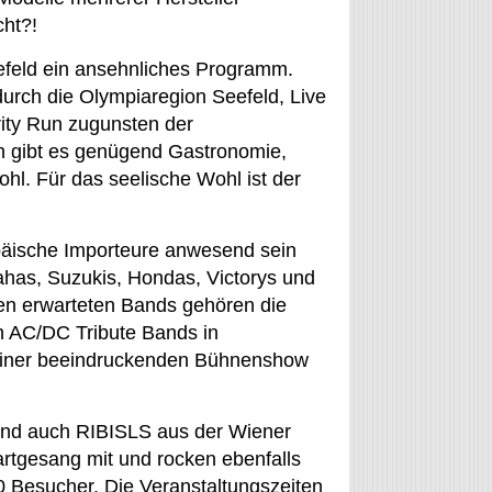
cht?!
feld ein ansehnliches Programm.
urch die Olympiaregion Seefeld, Live
ity Run zugunsten der
h gibt es genügend Gastronomie,
hl. Für das seelische Wohl ist der
päische Importeure anwesend sein
ahas, Suzukis, Hondas, Victorys und
den erwarteten Bands gehören die
 AC/DC Tribute Bands in
 einer beeindruckenden Bühnenshow
sind auch RIBISLS aus der Wiener
rtgesang mit und rocken ebenfalls
 Besucher. Die Veranstaltungszeiten