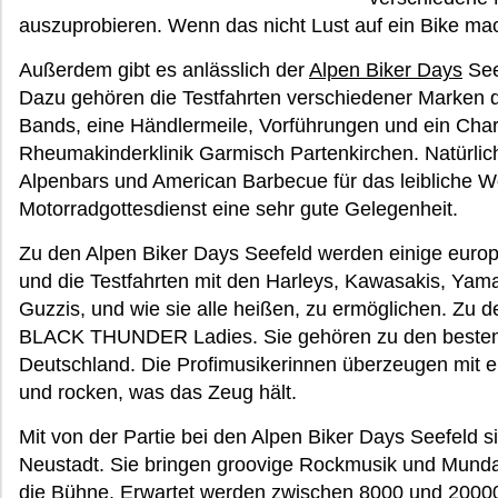
auszuprobieren. Wenn das nicht Lust auf ein Bike ma
Außerdem gibt es anlässlich der
Alpen Biker Days
See
Dazu gehören die Testfahrten verschiedener Marken d
Bands, eine Händlermeile, Vorführungen und ein Char
Rheumakinderklinik Garmisch Partenkirchen. Natürlic
Alpenbars und American Barbecue für das leibliche Wo
Motorradgottesdienst eine sehr gute Gelegenheit.
Zu den Alpen Biker Days Seefeld werden einige euro
und die Testfahrten mit den Harleys, Kawasakis, Yam
Guzzis, und wie sie alle heißen, zu ermöglichen. Zu 
BLACK THUNDER Ladies. Sie gehören zu den besten
Deutschland. Die Profimusikerinnen überzeugen mit
und rocken, was das Zeug hält.
Mit von der Partie bei den Alpen Biker Days Seefeld 
Neustadt. Sie bringen groovige Rockmusik und Munda
die Bühne. Erwartet werden zwischen 8000 und 20000