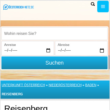
Wohin reisen Sie?
Anreise
Abreise
Suchen
UNTERKUNFT ÖSTERREICH
»
NIEDERÖSTERREICH
»
BADEN
»
REISENBERG
Reisenberg