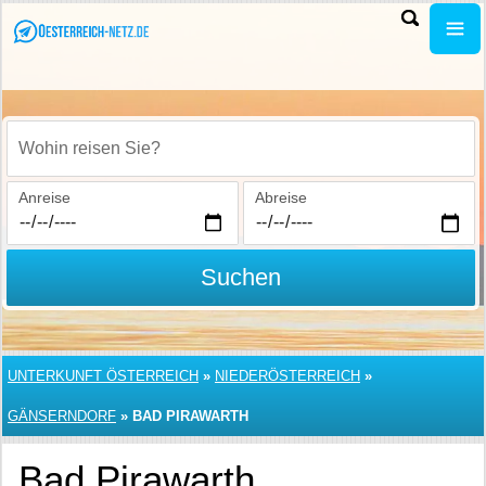
Wohin reisen Sie?
Anreise
Abreise
Suchen
UNTERKUNFT ÖSTERREICH
»
NIEDERÖSTERREICH
»
GÄNSERNDORF
»
BAD PIRAWARTH
Bad Pirawarth