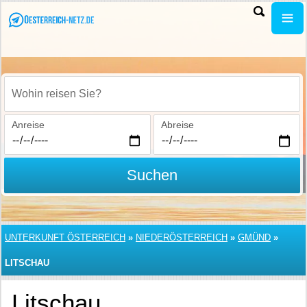
Wohin reisen Sie?
Anreise
Abreise
Suchen
UNTERKUNFT ÖSTERREICH
»
NIEDERÖSTERREICH
»
GMÜND
»
LITSCHAU
Litschau