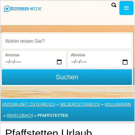
Wohin reisen Sie?
Anreise
Abreise
Suchen
UNTERKUNFT ÖSTERREICH
»
NIEDERÖSTERREICH
»
HOLLABRUNN
»
RAVELSBACH
»
PFAFFSTETTEN
Pfaffstetten Urlaub