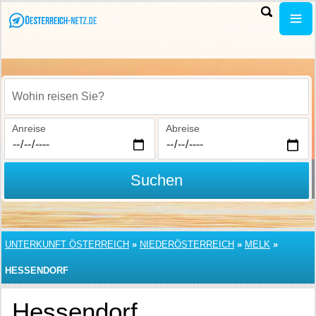
Wohin reisen Sie?
Anreise
Abreise
Suchen
UNTERKUNFT ÖSTERREICH
»
NIEDERÖSTERREICH
»
MELK
»
HESSENDORF
Hessendorf