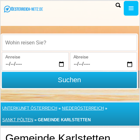
Wohin reisen Sie?
Anreise
Abreise
Suchen
UNTERKUNFT ÖSTERREICH
»
NIEDERÖSTERREICH
»
SANKT PÖLTEN
»
GEMEINDE KARLSTETTEN
Gemeinde Karlstetten