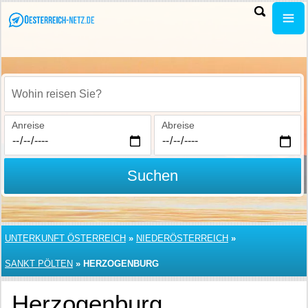
Wohin reisen Sie?
Anreise
Abreise
Suchen
UNTERKUNFT ÖSTERREICH
»
NIEDERÖSTERREICH
»
SANKT PÖLTEN
»
HERZOGENBURG
Herzogenburg