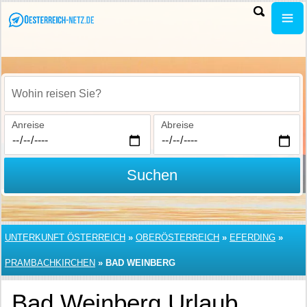
Wohin reisen Sie?
Anreise
Abreise
Suchen
UNTERKUNFT ÖSTERREICH
»
OBERÖSTERREICH
»
EFERDING
»
PRAMBACHKIRCHEN
»
BAD WEINBERG
Bad Weinberg Urlaub