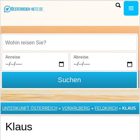
Wohin reisen Sie?
Anreise
Abreise
Suchen
UNTERKUNFT ÖSTERREICH
»
VORARLBERG
»
FELDKIRCH
»
KLAUS
Klaus