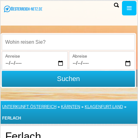
Wohin reisen Sie?
Anreise
Abreise
Suchen
UNTERKUNFT ÖSTERREICH
»
KÄRNTEN
»
KLAGENFURT-LAND
»
FERLACH
Ferlach