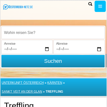
Wohin reisen Sie?
Anreise
Abreise
Suchen
UNTERKUNFT ÖSTERREICH
»
KÄRNTEN
»
SANKT VEIT AN DER GLAN
»
TREFFLING
Treffling