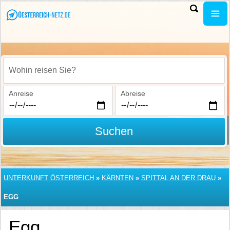
Wohin reisen Sie?
Anreise
Abreise
Suchen
UNTERKUNFT ÖSTERREICH
»
KÄRNTEN
»
SPITTAL AN DER DRAU
»
EGG
Egg