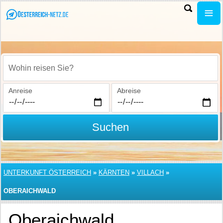
Wohin reisen Sie?
Anreise
Abreise
Suchen
UNTERKUNFT ÖSTERREICH
»
KÄRNTEN
»
VILLACH
»
OBERAICHWALD
Oberaichwald