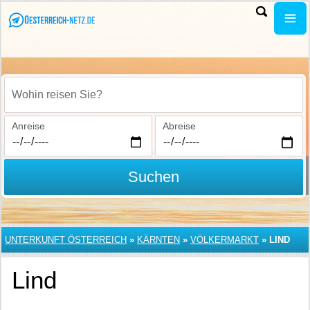
Wohin reisen Sie?
Anreise
Abreise
Suchen
UNTERKUNFT ÖSTERREICH
»
KÄRNTEN
»
VÖLKERMARKT
»
LIND
Lind