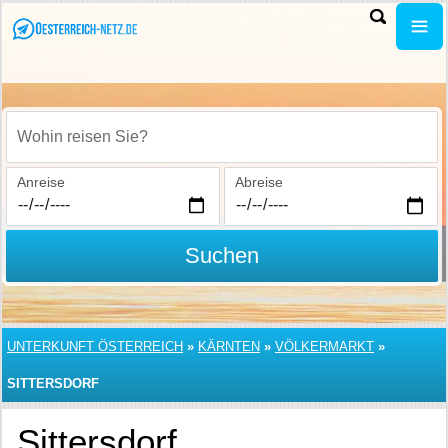
Wohin reisen Sie?
Anreise
Abreise
Suchen
UNTERKUNFT ÖSTERREICH
»
KÄRNTEN
»
VÖLKERMARKT
»
SITTERSDORF
Sittersdorf