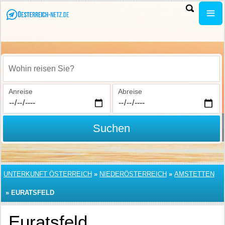
Wohin reisen Sie?
Anreise
Abreise
Suchen
UNTERKUNFT ÖSTERREICH
»
NIEDERÖSTERREICH
»
AMSTETTEN
»
EURATSFELD
Euratsfeld