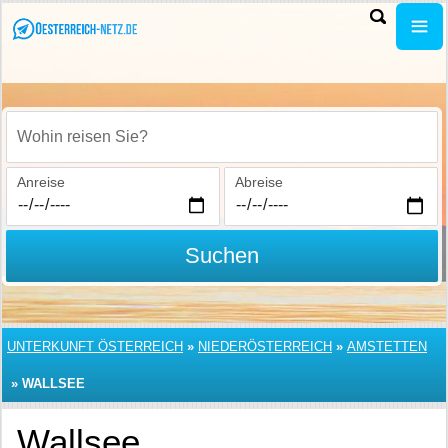
Wohin reisen Sie?
Anreise
Abreise
Suchen
UNTERKUNFT ÖSTERREICH
»
NIEDERÖSTERREICH
»
AMSTETTEN
»
WALLSEE
Wallsee