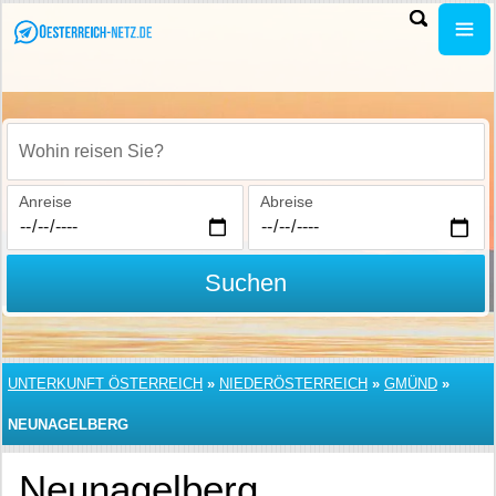
Wohin reisen Sie?
Anreise
Abreise
Suchen
UNTERKUNFT ÖSTERREICH
»
NIEDERÖSTERREICH
»
GMÜND
»
NEUNAGELBERG
Neunagelberg