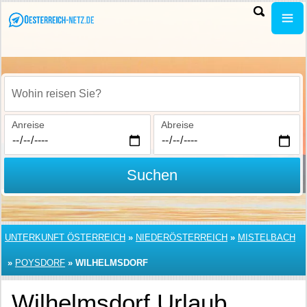
Wohin reisen Sie?
Anreise
Abreise
Suchen
UNTERKUNFT ÖSTERREICH
»
NIEDERÖSTERREICH
»
MISTELBACH
»
POYSDORF
»
WILHELMSDORF
Wilhelmsdorf Urlaub