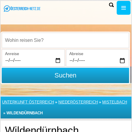
Wohin reisen Sie?
Anreise
Abreise
Suchen
UNTERKUNFT ÖSTERREICH
»
NIEDERÖSTERREICH
»
MISTELBACH
»
WILDENDÜRNBACH
Wildendürnbach