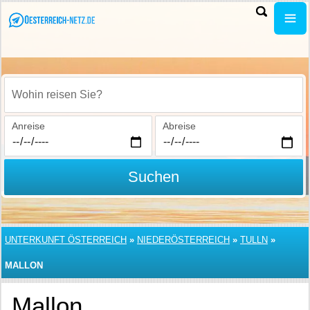
Wohin reisen Sie?
Anreise
Abreise
Suchen
UNTERKUNFT ÖSTERREICH
»
NIEDERÖSTERREICH
»
TULLN
»
MALLON
Mallon