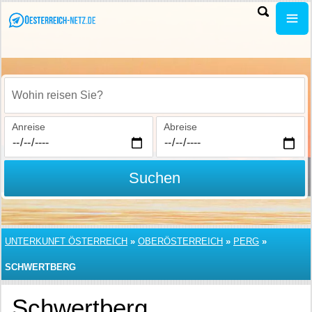
Wohin reisen Sie?
Anreise
Abreise
Suchen
UNTERKUNFT ÖSTERREICH
»
OBERÖSTERREICH
»
PERG
»
SCHWERTBERG
Schwertberg