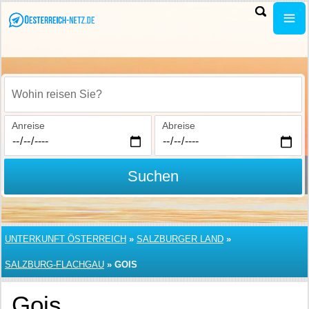
Wohin reisen Sie?
Anreise
Abreise
Suchen
UNTERKUNFT ÖSTERREICH
»
SALZBURGER LAND
»
SALZBURG-FLACHGAU
»
GOIS
Gois