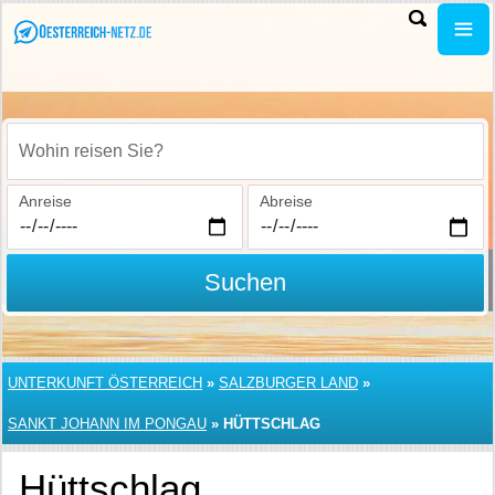
Wohin reisen Sie?
Anreise
Abreise
Suchen
UNTERKUNFT ÖSTERREICH
»
SALZBURGER LAND
»
SANKT JOHANN IM PONGAU
»
HÜTTSCHLAG
Hüttschlag