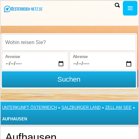
Wohin reisen Sie?
Anreise
Abreise
Suchen
UNTERKUNFT ÖSTERREICH
»
SALZBURGER LAND
»
ZELL AM SEE
»
AUFHAUSEN
Aufhausen