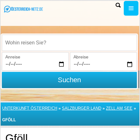
Wohin reisen Sie?
Anreise
Abreise
Suchen
UNTERKUNFT ÖSTERREICH
»
SALZBURGER LAND
»
ZELL AM SEE
»
GFÖLL
Gföll