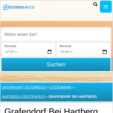
Wohin reisen Sie?
Anreise
Abreise
Suchen
UNTERKUNFT ÖSTERREICH
»
STEIERMARK
»
HARTBERG-FÜRSTENFELD
»
GRAFENDORF BEI HARTBERG
Grafendorf Bei Hartberg