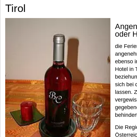
Tirol
Angen
oder H
die Feri
angenehm
ebenso i
Hotel in 
beziehun
sich bei
lassen. 
vergewis
gegebene
behindert
Die Regi
Österreic