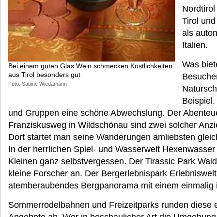
Nordtiro
Tirol und
als auto
Italien.
Was biete
Bei einem guten Glas Wein schmecken Köstlichkeiten
aus Tirol besonders gut
Besuche
Foto: Sabine Wiedamann
Natursch
Beispiel.
und Gruppen eine schöne Abwechslung. Der Abenteue
Franziskusweg in Wildschönau sind zwei solcher Anz
Dort startet man seine Wanderungen amliebsten gleich
In der herrlichen Spiel- und Wasserwelt Hexenwasser
Kleinen ganz selbstvergessen. Der Tirassic Park Waid
kleine Forscher an. Der Bergerlebnispark Erlebniswelt
atemberaubendes Bergpanorama mit einem einmalig in
Sommerrodelbahnen und Freizeitparks runden diese 