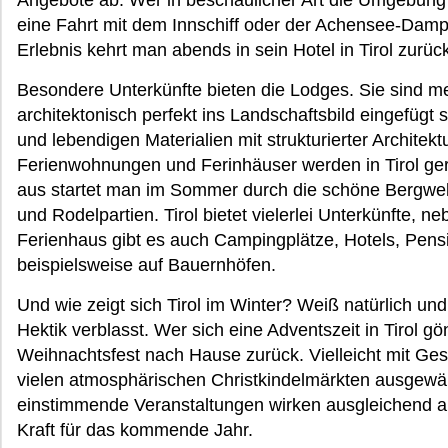
Angebote ab. Wer in beschaulicher Art die Umgebung 
eine Fahrt mit dem Innschiff oder der Achensee-Dam
Erlebnis kehrt man abends in sein Hotel in Tirol zurüc
Besondere Unterkünfte bieten die Lodges. Sie sind me
architektonisch perfekt ins Landschaftsbild eingefüg
und lebendigen Materialien mit strukturierter Architektu
Ferienwohnungen und Ferinhäuser werden in Tirol ger
aus startet man im Sommer durch die schöne Bergwelt 
und Rodelpartien. Tirol bietet vielerlei Unterkünfte,
Ferienhaus gibt es auch Campingplätze, Hotels, Pens
beispielsweise auf Bauernhöfen.
Und wie zeigt sich Tirol im Winter? Weiß natürlich und 
Hektik verblasst. Wer sich eine Adventszeit in Tirol g
Weihnachtsfest nach Hause zurück. Vielleicht mit Ge
vielen atmosphärischen Christkindelmärkten ausgewä
einstimmende Veranstaltungen wirken ausgleichend a
Kraft für das kommende Jahr.