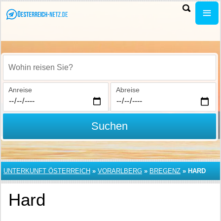
Wohin reisen Sie?
Anreise
Abreise
Suchen
UNTERKUNFT ÖSTERREICH
»
VORARLBERG
»
BREGENZ
»
HARD
Hard