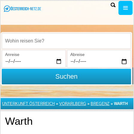
Wohin reisen Sie?
Anreise
Abreise
Suchen
UNTERKUNFT ÖSTERREICH
»
VORARLBERG
»
BREGENZ
»
WARTH
Warth