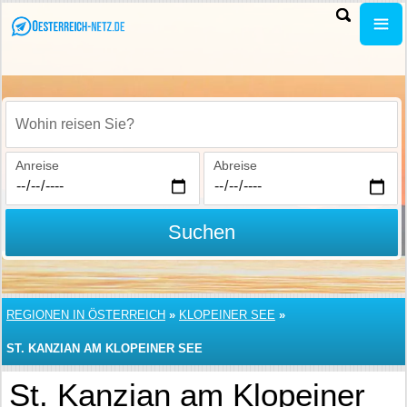
Wohin reisen Sie?
Anreise
Abreise
Suchen
REGIONEN IN ÖSTERREICH
»
KLOPEINER SEE
»
ST. KANZIAN AM KLOPEINER SEE
St. Kanzian am Klopeiner