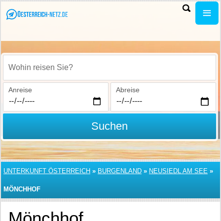
Wohin reisen Sie?
Anreise
Abreise
Suchen
UNTERKUNFT ÖSTERREICH
»
BURGENLAND
»
NEUSIEDL AM SEE
»
MÖNCHHOF
Mönchhof