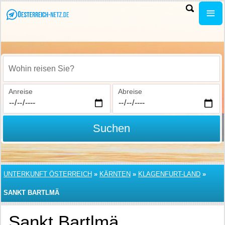
Wohin reisen Sie?
Anreise
Abreise
Suchen
UNTERKUNFT ÖSTERREICH
»
KÄRNTEN
»
KLAGENFURT-LAND
»
SANKT BARTLMÄ
Sankt Bartlmä