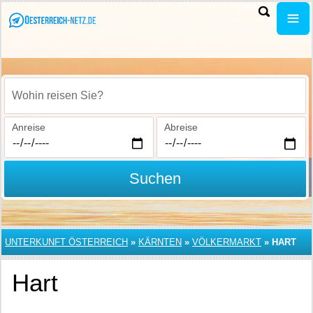
Wohin reisen Sie?
Anreise
Abreise
Suchen
UNTERKUNFT ÖSTERREICH
»
KÄRNTEN
»
VÖLKERMARKT
»
HART
Hart