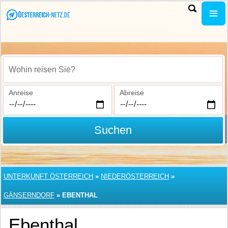
Wohin reisen Sie?
Anreise
Abreise
Suchen
UNTERKUNFT ÖSTERREICH
»
NIEDERÖSTERREICH
»
GÄNSERNDORF
»
EBENTHAL
Ebenthal