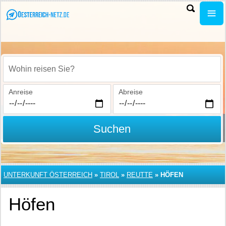
Wohin reisen Sie?
Anreise
Abreise
Suchen
UNTERKUNFT ÖSTERREICH
»
TIROL
»
REUTTE
»
HÖFEN
Höfen