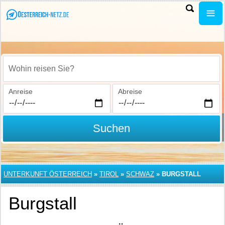
Wohin reisen Sie?
Anreise
Abreise
Suchen
UNTERKUNFT ÖSTERREICH
»
TIROL
»
SCHWAZ
»
BURGSTALL
Burgstall