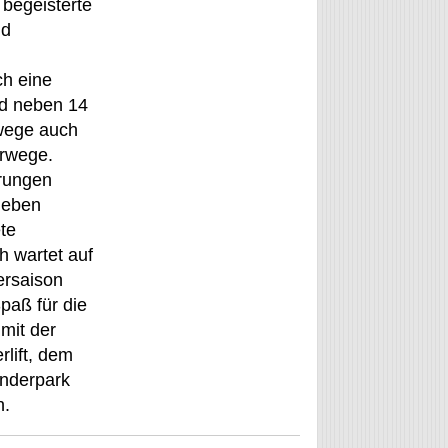
 begeisterte
nd
ch eine
nd neben 14
wege auch
rwege.
rungen
ieben
te
h wartet auf
ersaison
Spaß für die
 mit der
lift, dem
nderpark
n.