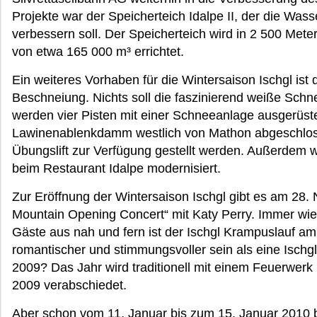
Projekte war der Speicherteich Idalpe II, der die Wa
verbessern soll. Der Speicherteich wird in 2 500 Me
von etwa 165 000 m³ errichtet.
Ein weiteres Vorhaben für die Wintersaison Ischgl ist
Beschneiung. Nichts soll die faszinierend weiße Sch
werden vier Pisten mit einer Schneeanlage ausgerüs
Lawinenablenkdamm westlich von Mathon abgeschlosse
Übungslift zur Verfügung gestellt werden. Außerdem 
beim Restaurant Idalpe modernisiert.
Zur Eröffnung der Wintersaison Ischgl gibt es am 28.
Mountain Opening Concert“ mit Katy Perry. Immer wied
Gäste aus nah und fern ist der Ischgl Krampuslauf 
romantischer und stimmungsvoller sein als eine Isc
2009? Das Jahr wird traditionell mit einem Feuerwe
2009 verabschiedet.
Aber schon vom 11. Januar bis zum 15. Januar 2010 b