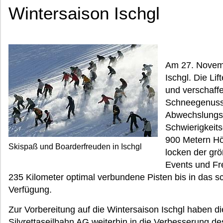
Wintersaison Ischgl
Am 27. Novemb
Ischgl. Die Li
und verschaff
Schneegenuss 
Abwechslungsr
Schwierigkeits
900 Metern Höh
Skispaß und Boarderfreuden in Ischgl
locken der gr
Events und Fr
235 Kilometer optimal verbundene Pisten bis in das 
Verfügung.
Zur Vorbereitung auf die Wintersaison Ischgl haben
Silvrettaseilbahn AG weiterhin in die Verbesserung des