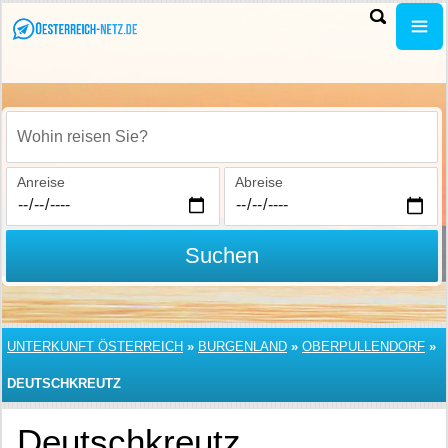
Wohin reisen Sie?
Anreise
Abreise
Suchen
UNTERKUNFT ÖSTERREICH
»
BURGENLAND
»
OBERPULLENDORF
»
DEUTSCHKREUTZ
Deutschkreutz