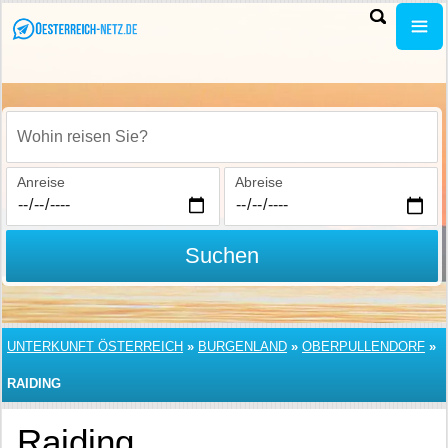
Wohin reisen Sie?
Anreise
Abreise
Suchen
UNTERKUNFT ÖSTERREICH
»
BURGENLAND
»
OBERPULLENDORF
»
RAIDING
Raiding