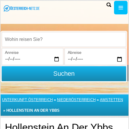
Wohin reisen Sie?
Anreise
Abreise
Suchen
UNTERKUNFT ÖSTERREICH
»
NIEDERÖSTERREICH
»
AMSTETTEN
»
HOLLENSTEIN AN DER YBBS
Hollenstein An Der Ybbs