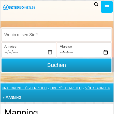
Wohin reisen Sie?
Anreise
Abreise
Suchen
UNTERKUNFT ÖSTERREICH
»
OBERÖSTERREICH
»
VÖCKLABRUCK
»
MANNING
Manning