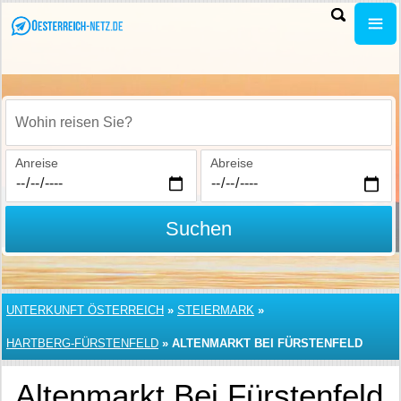
Wohin reisen Sie?
Anreise
Abreise
Suchen
UNTERKUNFT ÖSTERREICH
»
STEIERMARK
»
HARTBERG-FÜRSTENFELD
»
ALTENMARKT BEI FÜRSTENFELD
Altenmarkt Bei Fürstenfeld