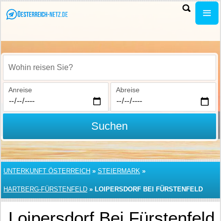
Wohin reisen Sie?
Anreise
Abreise
Suchen
UNTERKUNFT ÖSTERREICH
»
STEIERMARK
»
HARTBERG-FÜRSTENFELD
»
LOIPERSDORF BEI FÜRSTENFELD
Loipersdorf Bei Fürstenfeld